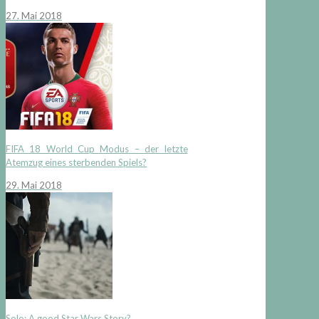
27. Mai 2018
FIFA 18 World Cup Modus – der letzte
Atemzug eines sterbenden Spiels?
29. Mai 2018
Solo: A good Star Wars Story?