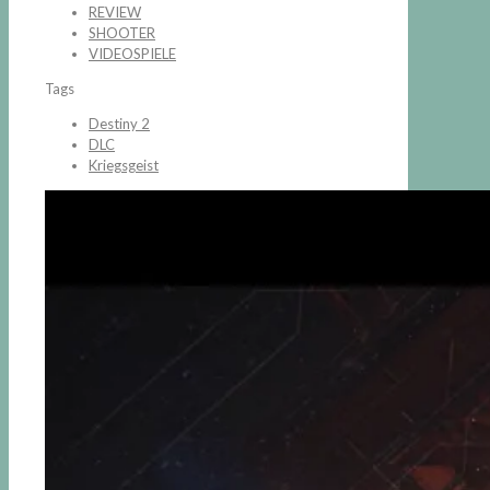
REVIEW
SHOOTER
VIDEOSPIELE
Tags
Destiny 2
DLC
Kriegsgeist