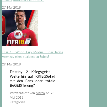
27. Mai 2018
FIFA 18 World Cup Modus – der letzte
Atemzug eines sterbenden Spiels?
29. Mai 2018
Destiny 2 Kriegsgeist –
Weiterhin auf KRIEGSpfad
mit den Fans oder totale
BeGEISTerung?
Veröffentlicht von
Marco
on
28.
Mai 2018
Kategorien