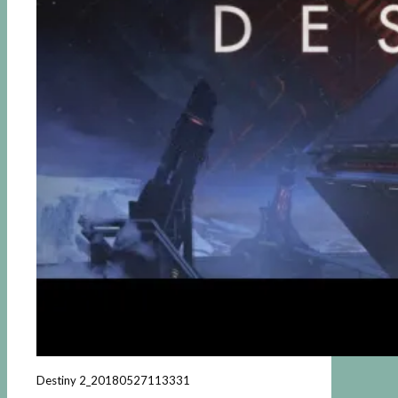
Destiny 2_20180527113331