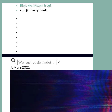
Bleib den Pixeln treu!
info@pixeltyp.net
Wer
✕
suchet,
7. März 2021
der
findet
...