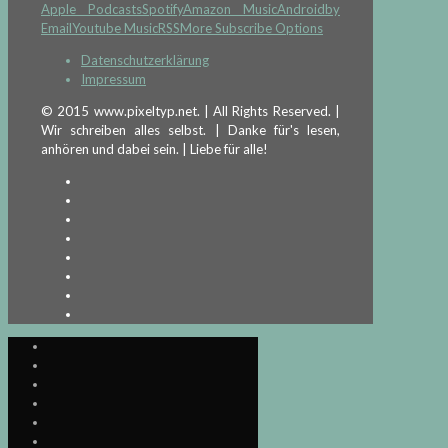
Apple Podcasts
Spotify
Amazon Music
Android
by
Email
Youtube Music
RSS
More Subscribe Options
Datenschutzerklärung
Impressum
© 2015 www.pixeltyp.net. | All Rights Reserved. |
Wir schreiben alles selbst. | Danke für's lesen,
anhören und dabei sein. | Liebe für alle!