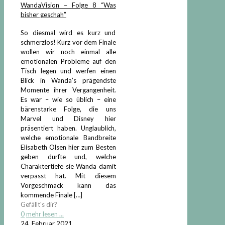
WandaVision – Folge 8 “Was
bisher geschah”
So diesmal wird es kurz und
schmerzlos! Kurz vor dem Finale
wollen wir noch einmal alle
emotionalen Probleme auf den
Tisch legen und werfen einen
Blick in Wanda’s prägendste
Momente ihrer Vergangenheit.
Es war – wie so üblich – eine
bärenstarke Folge, die uns
Marvel und Disney hier
präsentiert haben. Unglaublich,
welche emotionale Bandbreite
Elisabeth Olsen hier zum Besten
geben durfte und, welche
Charaktertiefe sie Wanda damit
verpasst hat. Mit diesem
Vorgeschmack kann das
kommende Finale
[…]
Gefällt's dir?
0
mehr lesen ...
24. Februar 2021