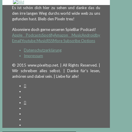
Es ist schön dich hier zu sehen und danke das du
den irre langen Weg durchs world wide web zu uns
gefunden hast. Bleib den Pixeln treu!
Abonniere doch gerne unseren SpielBar Podcast!
Apple Podcasts
Spotify
Amazon Music
Android
by
Email
Youtube Music
RSS
More Subscribe Options
Datenschutzerklärung
Impressum
© 2015 www.pixeltyp.net. | All Rights Reserved. |
Wir schreiben alles selbst. | Danke für's lesen,
anhören und dabei sein. | Liebe für alle!