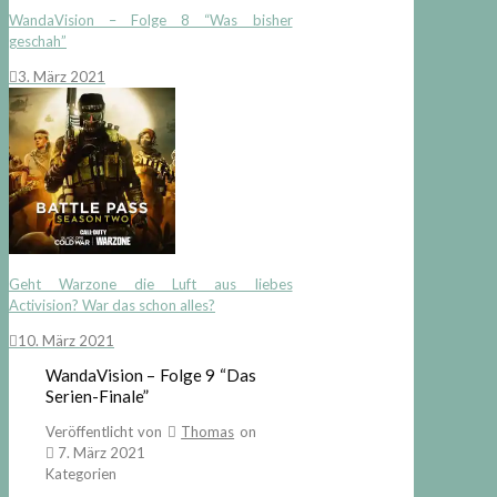
WandaVision – Folge 8 “Was bisher
geschah”
3. März 2021
Geht Warzone die Luft aus liebes
Activision? War das schon alles?
10. März 2021
WandaVision – Folge 9 “Das
Serien-Finale”
Veröffentlicht von
Thomas
on
7. März 2021
Kategorien