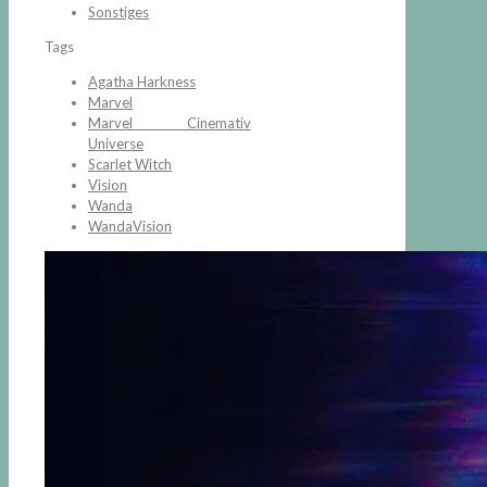
Sonstiges
Tags
Agatha Harkness
Marvel
Marvel Cinemativ
Universe
Scarlet Witch
Vision
Wanda
WandaVision