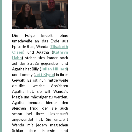
Die Folge knüpft ohne
umschweife an das Ende aus
Episode 8 an, Wanda (
Elisabeth
Olsen
) und Agatha (
Kathryn
Hahn
)
stehen sich immer noch
auf der Straße gegenüber und
Agatha hat Billy (
Julian Hilliard
)
und Tommy (
Jett Klyne
) in ihrer
Gewalt. Es ist nun mittlerweile
deutlich, welche Absichten
Agatha hat, sie will Wanda’s
Magie um mächtiger zu werden.
Agatha benutzt hierfür den
gleichen Trick, den sie auch
schon bei ihrer Hexenzunft
angewendet hat. Sie entzieht
Wanda mit jedem magischen
Schlag ihre Energie und