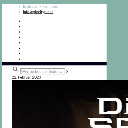
Bleib den Pixeln treu!
info@pixeltyp.net
Wer
✕
suchet,
22. Februar 2023
der
findet
...