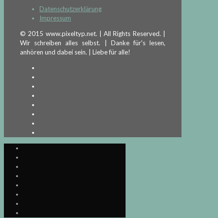
Datenschutzerklärung
Impressum
© 2015 www.pixeltyp.net. | All Rights Reserved. |
Wir schreiben alles selbst. | Danke für's lesen,
anhören und dabei sein. | Liebe für alle!