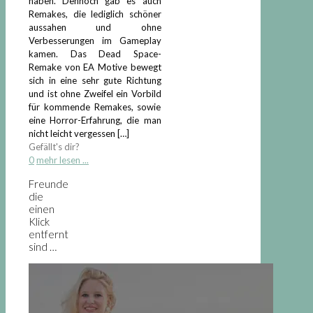
haben. Dennoch gab es auch
Remakes, die lediglich schöner
aussahen und ohne
Verbesserungen im Gameplay
kamen. Das Dead Space-
Remake von EA Motive bewegt
sich in eine sehr gute Richtung
und ist ohne Zweifel ein Vorbild
für kommende Remakes, sowie
eine Horror-Erfahrung, die man
nicht leicht vergessen
[…]
Gefällt's dir?
0
mehr lesen ...
Freunde
die
einen
Klick
entfernt
sind …