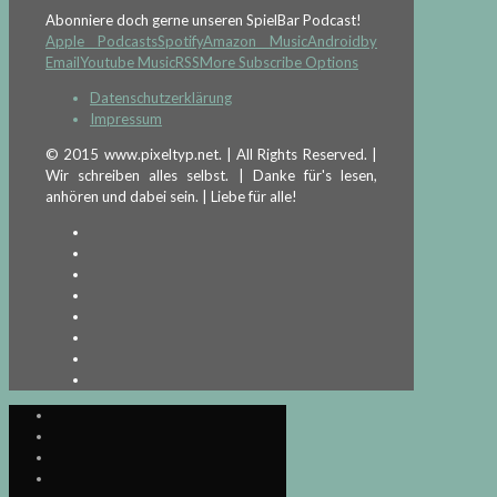
Abonniere doch gerne unseren SpielBar Podcast!
Apple Podcasts
Spotify
Amazon Music
Android
by
Email
Youtube Music
RSS
More Subscribe Options
Datenschutzerklärung
Impressum
© 2015 www.pixeltyp.net. | All Rights Reserved. |
Wir schreiben alles selbst. | Danke für's lesen,
anhören und dabei sein. | Liebe für alle!