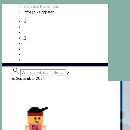
Bleib den Pixeln treu!
info@pixeltyp.net
Wer
✕
suchet,
6. September 2024
der
findet
...