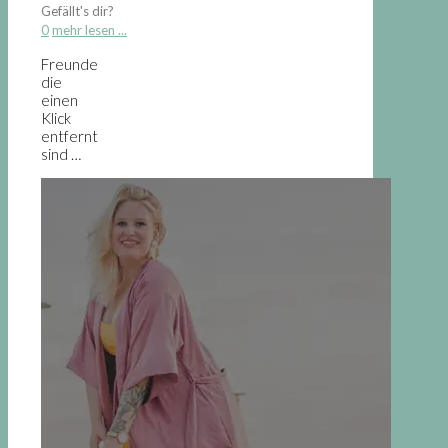
Gefällt's dir?
0
mehr lesen ...
Freunde
die
einen
Klick
entfernt
sind …