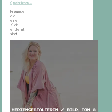
0
mehr lesen ...
Freunde
die
einen
Klick
entfernt
sind …