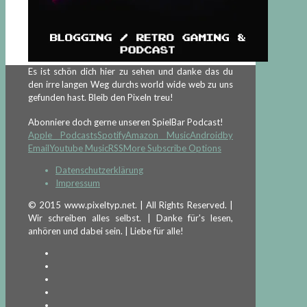
Es ist schön dich hier zu sehen und danke das du
den irre langen Weg durchs world wide web zu uns
gefunden hast. Bleib den Pixeln treu!
Abonniere doch gerne unseren SpielBar Podcast!
Apple Podcasts
Spotify
Amazon Music
Android
by
Email
Youtube Music
RSS
More Subscribe Options
Datenschutzerklärung
Impressum
© 2015 www.pixeltyp.net. | All Rights Reserved. |
Wir schreiben alles selbst. | Danke für's lesen,
anhören und dabei sein. | Liebe für alle!