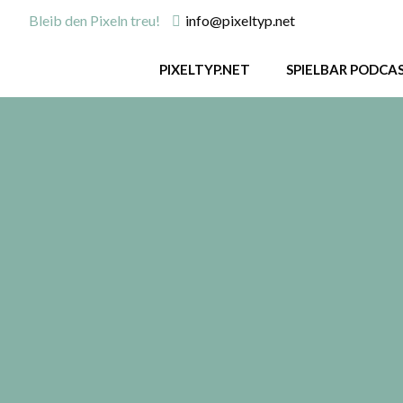
Bleib den Pixeln treu!
info@pixeltyp.net
PIXELTYP.NET
SPIELBAR PODCA