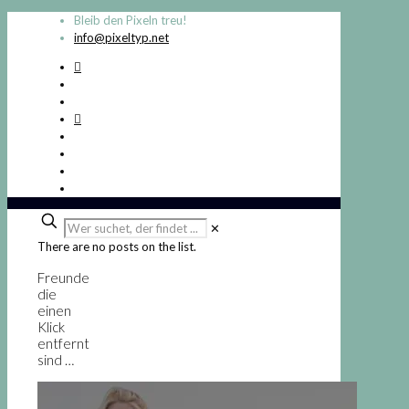
Bleib den Pixeln treu!
info@pixeltyp.net
Wer
✕
suchet,
There are no posts on the list.
der
findet
Freunde
...
die
einen
Klick
entfernt
sind …