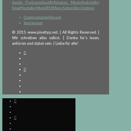
Apple Podcasts
Spotify
Amazon Music
Android
by
Email
Youtube Music
RSS
More Subscribe Options
Datenschutzerklärung
Impressum
© 2015 www.pixeltyp.net. | All Rights Reserved. |
Wir schreiben alles selbst. | Danke für's lesen,
anhören und dabei sein. | Liebe für alle!