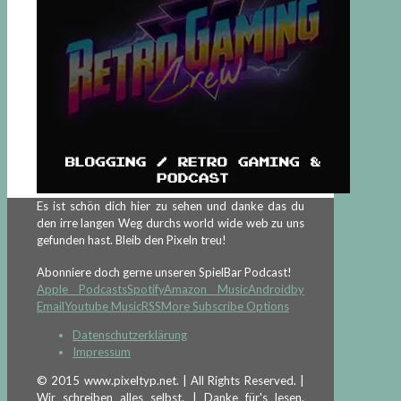
Es ist schön dich hier zu sehen und danke das du
den irre langen Weg durchs world wide web zu uns
gefunden hast. Bleib den Pixeln treu!
Abonniere doch gerne unseren SpielBar Podcast!
Apple Podcasts
Spotify
Amazon Music
Android
by
Email
Youtube Music
RSS
More Subscribe Options
Datenschutzerklärung
Impressum
© 2015 www.pixeltyp.net. | All Rights Reserved. |
Wir schreiben alles selbst. | Danke für's lesen,