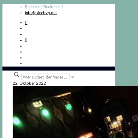
Bleib den Pixeln treu!
info@pixeltyp.net
Wer
✕
suchet,
22. Oktober 2022
der
findet
...