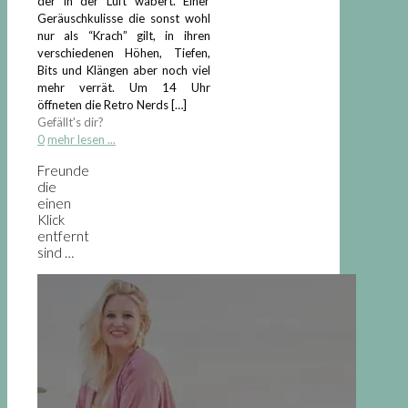
der in der Luft wabert. Einer
Geräuschkulisse die sonst wohl
nur als “Krach” gilt, in ihren
verschiedenen Höhen, Tiefen,
Bits und Klängen aber noch viel
mehr verrät. Um 14 Uhr
öffneten die Retro Nerds
[…]
Gefällt's dir?
0
mehr lesen ...
Freunde
die
einen
Klick
entfernt
sind …