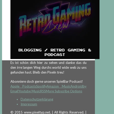
Es ist schön dich hier zu sehen und danke das du
den irre langen Weg durchs world wide web zu uns
gefunden hast. Bleib den Pixeln treu!
Abonniere doch gerne unseren SpielBar Podcast!
Apple Podcasts
Spotify
Amazon Music
Android
by
Email
Youtube Music
RSS
More Subscribe Options
Datenschutzerklärung
Impressum
© 2015 www.pixeltyp.net. | All Rights Reserved. |