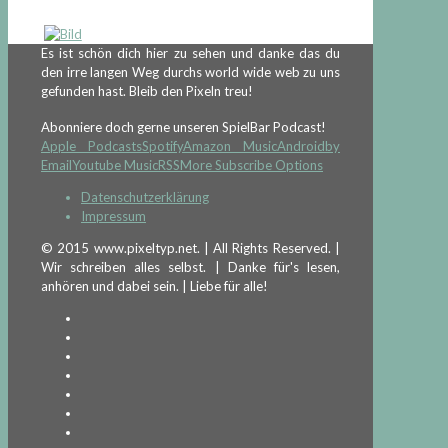
Es ist schön dich hier zu sehen und danke das du
den irre langen Weg durchs world wide web zu uns
gefunden hast. Bleib den Pixeln treu!
Abonniere doch gerne unseren SpielBar Podcast!
Apple Podcasts
Spotify
Amazon Music
Android
by
Email
Youtube Music
RSS
More Subscribe Options
Datenschutzerklärung
Impressum
© 2015 www.pixeltyp.net. | All Rights Reserved. |
Wir schreiben alles selbst. | Danke für's lesen,
anhören und dabei sein. | Liebe für alle!