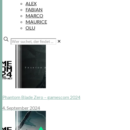
ALEX
FABIAN
MARCO
MAURICE
OLU
Wer
✕
suchet,
der
findet
...
Phantom Blade Zero – gamescom 2024
4. September 2024