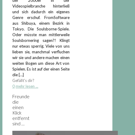
der 2000er in der
Videospielbranche hinterließ
und sich dadurch ein eigenes
Genre erschuf. FromSoftware
aus Shibuya, einem Bezirk in
Tokyo. Die Soulsborne-Spiele.
Oder müsste man mittlerweile
Soulsbornering sagen?! Klingt
nur etwas sperrig. Viele von uns
lieben sie, manchmal verfluchen
wir sie und andere machen einen
weiten Bogen um diese Art von
Spielen. Es ist auf der einen Seite
die
[…]
Gefällt's dir?
0
mehr lesen ...
Freunde
die
einen
Klick
entfernt
sind …