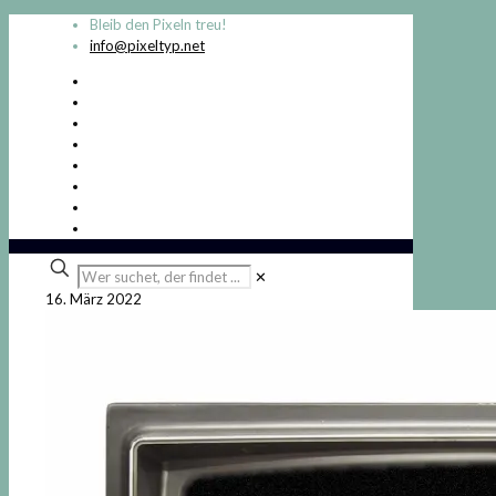
Bleib den Pixeln treu!
info@pixeltyp.net
Wer
✕
suchet,
16. März 2022
der
findet
...