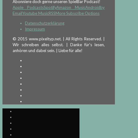
Abonniere doch gerne unseren SpielBar Podcast!
Apple Podcasts
Spotify
Amazon Music
Android
by
Email
Youtube Music
RSS
More Subscribe Options
Datenschutzerklärung
Impressum
© 2015 www.pixeltyp.net. | All Rights Reserved. |
Wir schreiben alles selbst. | Danke für's lesen,
anhören und dabei sein. | Liebe für alle!