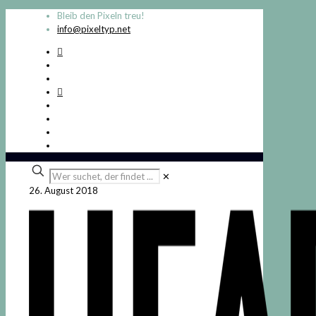
Bleib den Pixeln treu!
info@pixeltyp.net
Wer
✕
suchet,
26. August 2018
der
findet
...