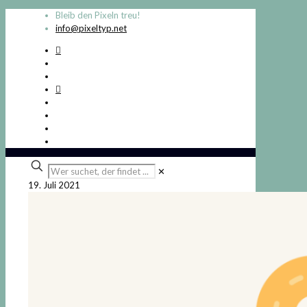
Bleib den Pixeln treu!
info@pixeltyp.net
Wer
✕
suchet,
19. Juli 2021
der
findet
...