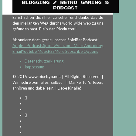
Es ist schön dich hier zu sehen und danke das du
den irre langen Weg durchs world wide web zu uns
gefunden hast. Bleib den Pixeln treu!
Abonniere doch gerne unseren SpielBar Podcast!
Apple Podcasts
Spotify
Amazon Music
Android
by
Email
Youtube Music
RSS
More Subscribe Options
Datenschutzerklärung
Impressum
© 2015 www.pixeltyp.net. | All Rights Reserved. |
Wir schreiben alles selbst. | Danke für's lesen,
anhören und dabei sein. | Liebe für alle!