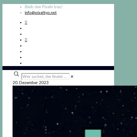
Bleib den Pixeln treu!
info@pixeltyp.net
Wer
✕
suchet,
20. Dezember 2023
der
findet
...