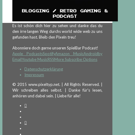
Es ist schön dich hier zu sehen und danke das du
den irre langen Weg durchs world wide web zu uns
gefunden hast. Bleib den Pixeln treu!
Abonniere doch gerne unseren SpielBar Podcast!
Apple Podcasts
Spotify
Amazon Music
Android
by
Email
Youtube Music
RSS
More Subscribe Options
Datenschutzerklärung
Impressum
© 2015 www.pixeltyp.net. | All Rights Reserved. |
Wir schreiben alles selbst. | Danke für's lesen,
anhören und dabei sein. | Liebe für alle!