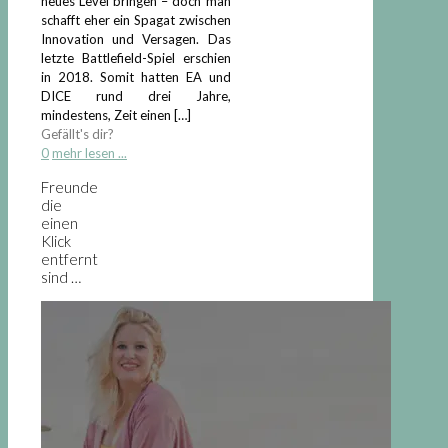
neues Level bringen – doch man
schafft eher ein Spagat zwischen
Innovation und Versagen. Das
letzte Battlefield-Spiel erschien
in 2018. Somit hatten EA und
DICE rund drei Jahre,
mindestens, Zeit einen
[…]
Gefällt's dir?
0
mehr lesen ...
Freunde
die
einen
Klick
entfernt
sind …