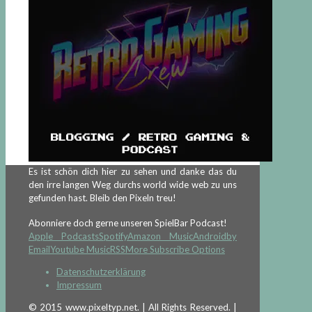
Es ist schön dich hier zu sehen und danke das du
den irre langen Weg durchs world wide web zu uns
gefunden hast. Bleib den Pixeln treu!
Abonniere doch gerne unseren SpielBar Podcast!
Apple Podcasts
Spotify
Amazon Music
Android
by
Email
Youtube Music
RSS
More Subscribe Options
Datenschutzerklärung
Impressum
© 2015 www.pixeltyp.net. | All Rights Reserved. |