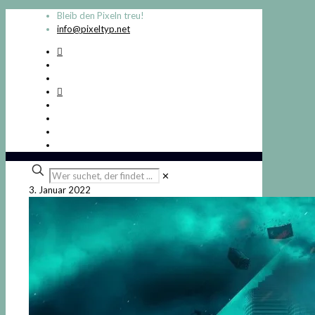
Bleib den Pixeln treu!
info@pixeltyp.net
Wer
✕
suchet,
3. Januar 2022
der
findet
...