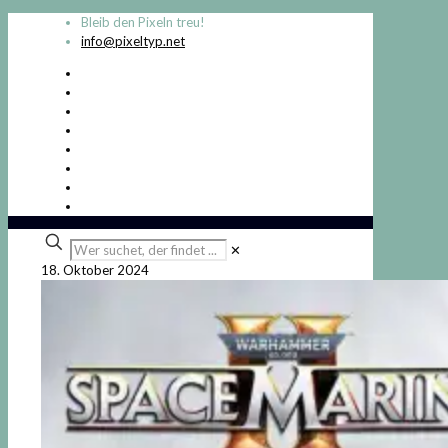
Bleib den Pixeln treu!
info@pixeltyp.net
Wer
✕
suchet,
18. Oktober 2024
der
findet
...