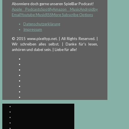
Abonniere doch gerne unseren SpielBar Podcast!
Apple Podcasts
Spotify
Amazon Music
Android
by
Email
Youtube Music
RSS
More Subscribe Options
Datenschutzerklärung
Impressum
© 2015 www.pixeltyp.net. | All Rights Reserved. |
Wir schreiben alles selbst. | Danke für's lesen,
anhören und dabei sein. | Liebe für alle!