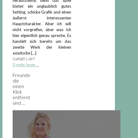
herausstellte, denn das Spiel
bietet ein unglaublich gutes
Setting, schicke Grafik und einen
äußerst interessanten
Hauptcharakter. Aber ich will
nicht vorgreifen, über was ich
hier eigentlich genau spreche. Es
handelt sich bereits um das
zweite Werk der kleinen
asiatische
[…]
Gefällt's dir?
0
mehr lesen ...
Freunde
die
einen
Klick
entfernt
sind …