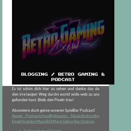
Es ist schön dich hier zu sehen und danke das du
den irre langen Weg durchs world wide web zu uns
gefunden hast. Bleib den Pixeln treu!
Abonniere doch gerne unseren SpielBar Podcast!
Apple Podcasts
Spotify
Amazon Music
Android
by
Email
Youtube Music
RSS
More Subscribe Options
Datenschutzerklärung