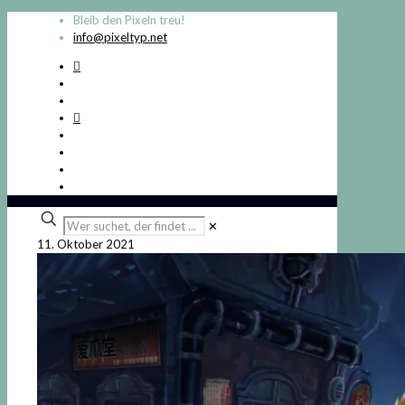
Bleib den Pixeln treu!
info@pixeltyp.net
Wer
✕
suchet,
11. Oktober 2021
der
findet
...