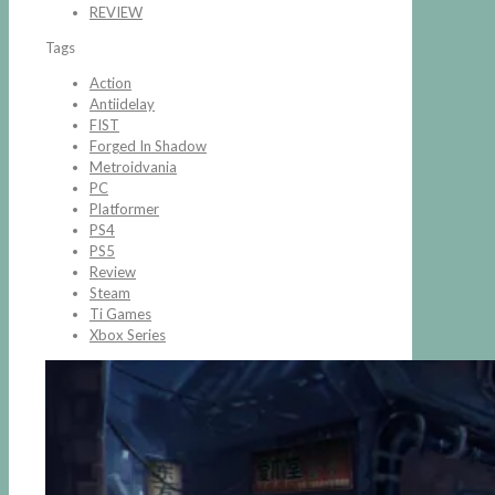
REVIEW
Tags
Action
Antiidelay
FIST
Forged In Shadow
Metroidvania
PC
Platformer
PS4
PS5
Review
Steam
Ti Games
Xbox Series