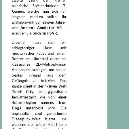
zweite Werk der kleinen
asiatische Spieleschmiede
Ti
Games
, welche man sich nun
langsam merken sollte. Ihr
Erstlingswerk vor einigen Jahren
war
Ancient Amuletor VR
–
erschien u.a. auch für
PSVR
.
Diesmal muss sich ein
schlagfertiger Hase mit
mechanischer Faust und einem
Bohrer am Hinterteil durch ein
klassisches 2D-Metroidvania-
Actionspiel schlagen, um seinen
besten Freund aus dem
Gefängnis zu befreien. Das
ganze spielt in der fiktiven Welt
Torch City
, eine gigantische
Industriestadt, die von einer
Roboterlegion namens
Iron
Dogs
unterjocht wird. Die
unglaublich cool gezeichnete
Dieselpunk-Welt bietet uns
während der wilden Fahrt tolle