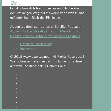
Es ist schön dich hier zu sehen und danke das du
den irre langen Weg durchs world wide web zu uns
gefunden hast. Bleib den Pixeln treu!
Abonniere doch gerne unseren SpielBar Podcast!
Apple Podcasts
Spotify
Amazon Music
Android
by
Email
Youtube Music
RSS
More Subscribe Options
Datenschutzerklärung
Impressum
© 2015 www.pixeltyp.net. | All Rights Reserved. |
Wir schreiben alles selbst. | Danke für's lesen,
anhören und dabei sein. | Liebe für alle!