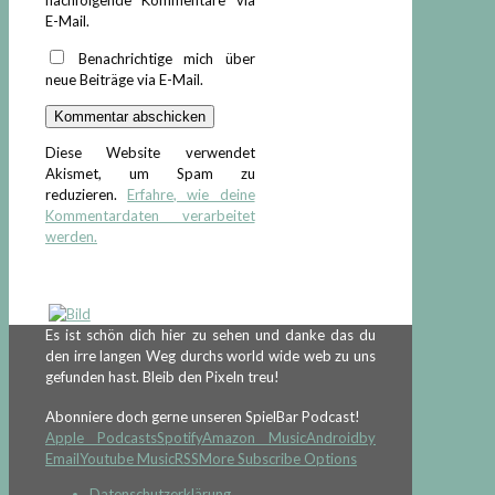
nachfolgende Kommentare via
E-Mail.
Benachrichtige mich über
neue Beiträge via E-Mail.
Diese Website verwendet
Akismet, um Spam zu
reduzieren.
Erfahre, wie deine
Kommentardaten verarbeitet
werden.
Es ist schön dich hier zu sehen und danke das du
den irre langen Weg durchs world wide web zu uns
gefunden hast. Bleib den Pixeln treu!
Abonniere doch gerne unseren SpielBar Podcast!
Apple Podcasts
Spotify
Amazon Music
Android
by
Email
Youtube Music
RSS
More Subscribe Options
Datenschutzerklärung