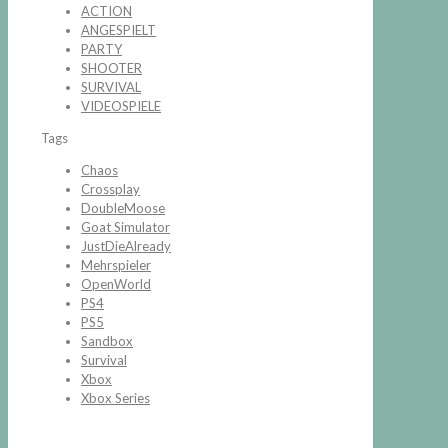
ACTION
ANGESPIELT
PARTY
SHOOTER
SURVIVAL
VIDEOSPIELE
Tags
Chaos
Crossplay
DoubleMoose
Goat Simulator
JustDieAlready
Mehrspieler
OpenWorld
PS4
PS5
Sandbox
Survival
Xbox
Xbox Series