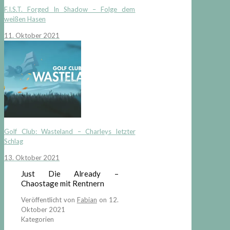
F.I.S.T. Forged In Shadow – Folge dem
weißen Hasen
11. Oktober 2021
Golf Club: Wasteland – Charleys letzter
Schlag
13. Oktober 2021
Just Die Already –
Chaostage mit Rentnern
Veröffentlicht von
Fabian
on
12.
Oktober 2021
Kategorien