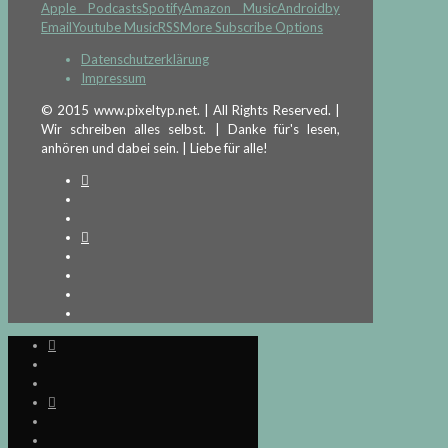
Apple Podcasts
Spotify
Amazon Music
Android
by
Email
Youtube Music
RSS
More Subscribe Options
Datenschutzerklärung
Impressum
© 2015 www.pixeltyp.net. | All Rights Reserved. |
Wir schreiben alles selbst. | Danke für's lesen,
anhören und dabei sein. | Liebe für alle!