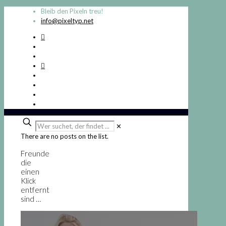
Bleib den Pixeln treu!
info@pixeltyp.net
Wer
✕
suchet,
There are no posts on the list.
der
findet
Freunde
...
die
einen
Klick
entfernt
sind …