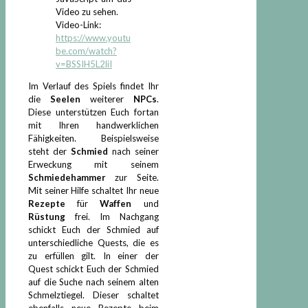
Video zu sehen.
Video-Link:
https://www.youtu
be.com/watch?
v=BSSIH5L2liI
Im Verlauf des Spiels findet Ihr
die
Seelen
weiterer
NPCs
.
Diese unterstützen Euch fortan
mit Ihren handwerklichen
Fähigkeiten. Beispielsweise
steht der
Schmied
nach seiner
Erweckung mit seinem
Schmiedehammer
zur Seite.
Mit seiner Hilfe schaltet Ihr neue
Rezepte
für
Waffen
und
Rüstung
frei. Im Nachgang
schickt Euch der Schmied auf
unterschiedliche Quests, die es
zu erfüllen gilt. In einer der
Quest schickt Euch der Schmied
auf die Suche nach seinem alten
Schmelztiegel. Dieser schaltet
ebenfalls neue Rezepte beim