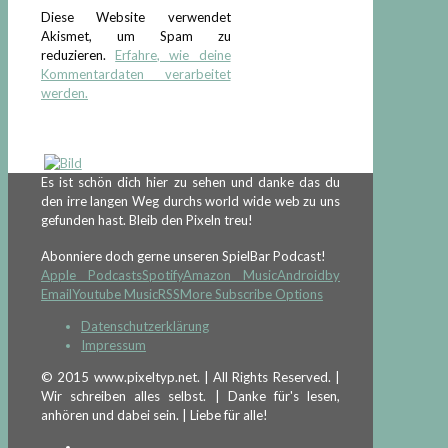
Diese Website verwendet
Akismet, um Spam zu
reduzieren.
Erfahre, wie deine
Kommentardaten verarbeitet
werden.
Es ist schön dich hier zu sehen und danke das du
den irre langen Weg durchs world wide web zu uns
gefunden hast. Bleib den Pixeln treu!
Abonniere doch gerne unseren SpielBar Podcast!
Apple Podcasts
Spotify
Amazon Music
Android
by
Email
Youtube Music
RSS
More Subscribe Options
Datenschutzerklärung
Impressum
© 2015 www.pixeltyp.net. | All Rights Reserved. |
Wir schreiben alles selbst. | Danke für's lesen,
anhören und dabei sein. | Liebe für alle!