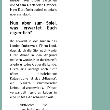
bleiben. Auf Cloud Systemen
wie
Steam Deck
oder
Geforce
Now
läuft Enshrouded ebenfalls
überaus stabil.
Nun aber zum Spiel,
was erwartet Euch
eigentlich?
Ihr erwacht in den Ruinen des
Landes
Embervale
. Einem Land,
dass durch die Gier nach Magie
Eurer Ahnen in den Abgrund
gerissen wurde. Nun durchstreift
allerlei untotes Getier die Lande.
Durch eine anfangs noch nicht
näher beschriebene
Katastrophe ist das
„Miasma“
,
ein bläulich schimmernder
Nebel, allgegenwärtig. Dieser
verwandelt jegliches Leben in
eine
untote Abscheulichkeit
.
Aktivieren Sie
JavaScript um das