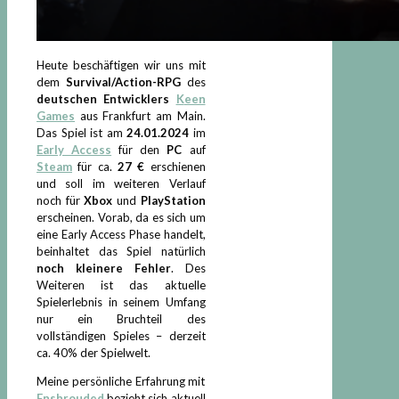
Heute beschäftigen wir uns mit
dem
Survival/Action-RPG
des
deutschen Entwicklers
K
een
Games
aus Frankfurt am Main.
Das Spiel ist am
24.01.2024
im
Early Access
für den
PC
auf
Steam
für ca.
27 €
erschienen
und soll im weiteren Verlauf
noch für
Xbox
und
PlayStation
erscheinen. Vorab, da es sich um
eine Early Access Phase handelt,
beinhaltet das Spiel natürlich
noch kleinere Fehler
. Des
Weiteren ist das aktuelle
Spielerlebnis in seinem Umfang
nur ein Bruchteil des
vollständigen Spieles – derzeit
ca. 40% der Spielwelt.
Meine persönliche Erfahrung mit
Enshrouded
bezieht sich aktuell