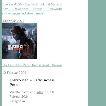
SpielBar #155 – Der Pixel Talk mit State of
Play, Developer Direct, Paleworld,
Entlassungen und vielem mehr!
3. Februar 2024
The Last of Us: Part II Remastered – Review
10. Februar 2024
Enshrouded – Early Access
Perle
Veröffentlicht von
Alex
on
10.
Februar 2024
Kategorien