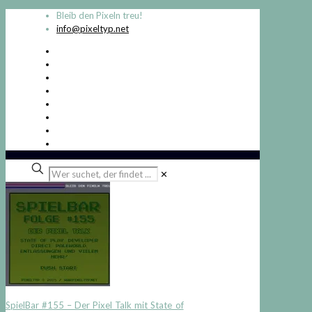
Bleib den Pixeln treu!
info@pixeltyp.net
Wer
✕
suchet,
der
findet
...
SpielBar #155 – Der Pixel Talk mit State of