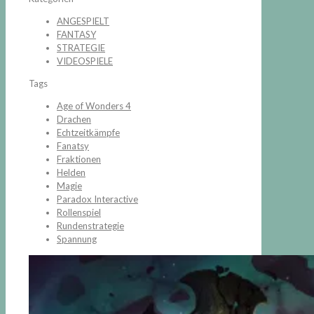
ANGESPIELT
FANTASY
STRATEGIE
VIDEOSPIELE
Tags
Age of Wonders 4
Drachen
Echtzeitkämpfe
Fanatsy
Fraktionen
Helden
Magie
Paradox Interactive
Rollenspiel
Rundenstrategie
Spannung