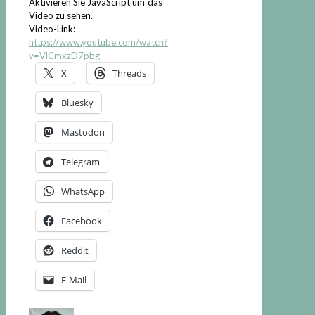
Aktivieren Sie JavaScript um das
Video zu sehen.
Video-Link:
https://www.youtube.com/watch?
v=VlCmxzD7pbg
X
Threads
Bluesky
Mastodon
Telegram
WhatsApp
Facebook
Reddit
E-Mail