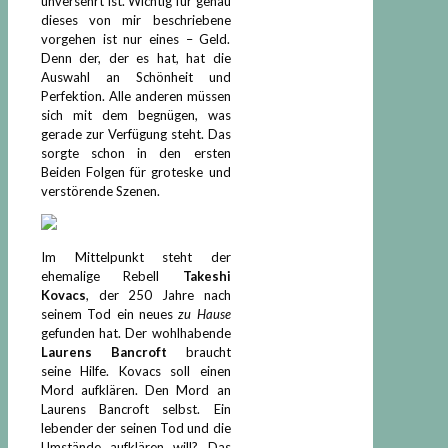
unversehrt ist. Wichtig für genau
dieses von mir beschriebene
vorgehen ist nur eines – Geld.
Denn der, der es hat, hat die
Auswahl an Schönheit und
Perfektion. Alle anderen müssen
sich mit dem begnügen, was
gerade zur Verfügung steht. Das
sorgte schon in den ersten
Beiden Folgen für groteske und
verstörende Szenen.
Im Mittelpunkt steht der
ehemalige Rebell
Takeshi
Kovacs
, der 250 Jahre nach
seinem Tod ein neues
zu Hause
gefunden hat. Der wohlhabende
Laurens Bancroft
braucht
seine Hilfe. Kovacs soll einen
Mord aufklären. Den Mord an
Laurens Bancroft selbst. Ein
lebender der seinen Tod und die
Umstände aufklären will? Das