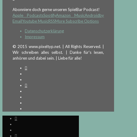
Abonniere doch gerne unseren SpielBar Podcast!
Apple Podcasts
Spotify
Amazon Music
Android
by
Email
Youtube Music
RSS
More Subscribe Options
Datenschutzerklärung
Impressum
© 2015 www.pixeltyp.net. | All Rights Reserved. |
Wir schreiben alles selbst. | Danke für's lesen,
anhören und dabei sein. | Liebe für alle!