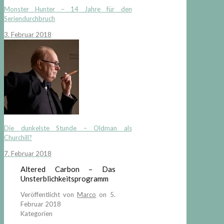
Monster Hunter – 14 Jahre für den
Seriendurchbruch
3. Februar 2018
Die dunkelste Stunde – Oldman als
Churchill?
7. Februar 2018
Altered Carbon – Das
Unsterblichkeitsprogramm
Veröffentlicht von
Marco
on
5.
Februar 2018
Kategorien