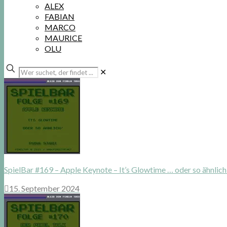
ALEX
FABIAN
MARCO
MAURICE
OLU
Wer
✕
suchet,
der
findet
...
SpielBar #169 – Apple Keynote – It’s Glowtime … oder so ähnlich
15. September 2024