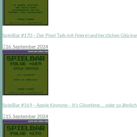
SpielBar #170 – Der Pixel Talk mit Feierei und herzlichen Glückw
16. September 2024
SpielBar #169 – Apple Keynote – It’s Glowtime … oder so ähnlich
15. September 2024