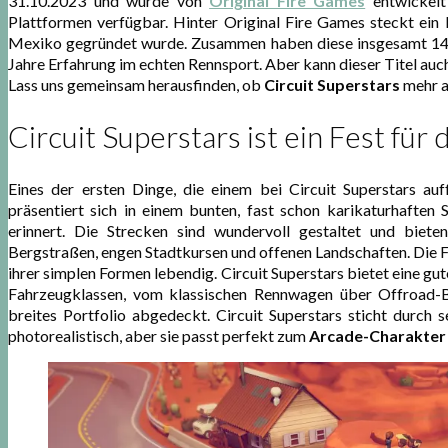
31.10.2023 und wurde von
Original Fire Games
entwickelt 
Plattformen verfügbar. Hinter Original Fire Games steckt ein 
Mexiko gegründet wurde. Zusammen haben diese insgesamt 14 J
Jahre Erfahrung im echten Rennsport. Aber kann dieser Titel auch
Lass uns gemeinsam herausfinden, ob
Circuit Superstars
mehr al
Circuit Superstars ist ein Fest für
Eines der ersten Dinge, die einem bei Circuit Superstars auf
präsentiert sich in einem bunten, fast schon karikaturhaften 
erinnert. Die Strecken sind wundervoll gestaltet und biet
Bergstraßen, engen Stadtkursen und offenen Landschaften. Die Fa
ihrer simplen Formen lebendig. Circuit Superstars bietet eine g
Fahrzeugklassen, vom klassischen Rennwagen über Offroad-Bu
breites Portfolio abgedeckt. Circuit Superstars sticht durch s
photorealistisch, aber sie passt perfekt zum
Arcade-Charakter