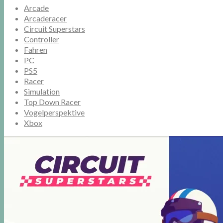
Arcade
Arcaderacer
Circuit Superstars
Controller
Fahren
PC
PS5
Racer
Simulation
Top Down Racer
Vogelperspektive
Xbox