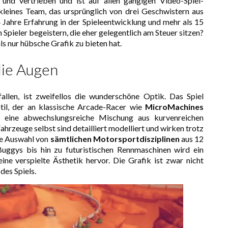
und vertrieben und ist auf allen gängigen Video-Spiel-
kleines Team, das ursprünglich von drei Geschwistern aus
ahre Erfahrung in der Spieleentwicklung und mehr als 15
 Spieler begeistern, die eher gelegentlich am Steuer sitzen?
s nur hübsche Grafik zu bieten hat.
 die Augen
fallen, ist zweifellos die wunderschöne Optik. Das Spiel
Stil, der an klassische Arcade-Racer wie
MicroMachines
en eine abwechslungsreiche Mischung aus kurvenreichen
hrzeuge selbst sind detailliert modelliert und wirken trotz
ute Auswahl von
sämtlichen Motorsportdisziplinen
aus 12
ggys bis hin zu futuristischen Rennmaschinen wird ein
eine verspielte Ästhetik hervor. Die Grafik ist zwar nicht
des Spiels.