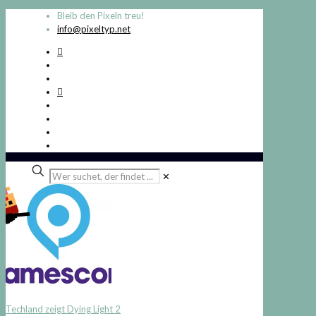
Bleib den Pixeln treu!
info@pixeltyp.net
Wer
✕
suchet,
der
findet
...
Techland zeigt Dying Light 2