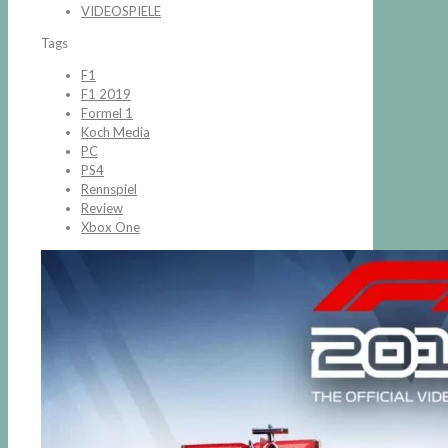
VIDEOSPIELE
Tags
F1
F1 2019
Formel 1
Koch Media
PC
PS4
Rennspiel
Review
Xbox One