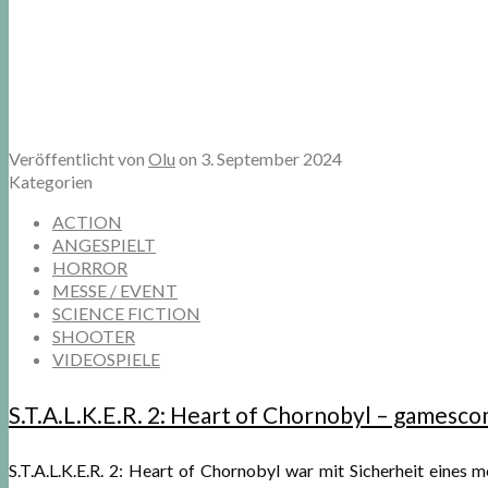
Veröffentlicht von
Olu
on
3. September 2024
Kategorien
ACTION
ANGESPIELT
HORROR
MESSE / EVENT
SCIENCE FICTION
SHOOTER
VIDEOSPIELE
S.T.A.L.K.E.R. 2: Heart of Chornobyl – gamesc
S.T.A.L.K.E.R. 2: Heart of Chornobyl war mit Sicherheit eines