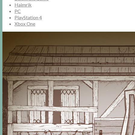
Haimrik
PC
PlayStation 4
Xbox One