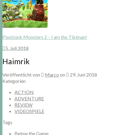
PixelJunk Monsters 2 – I am the Tikiman!
5. Juli 2018
Haimrik
Veröffentlicht von
Marco
on
29. Juni 2018
Kategorien
ACTION
ADVENTURE
REVIEW
VIDEOSPIELE
Tags
Below the Game