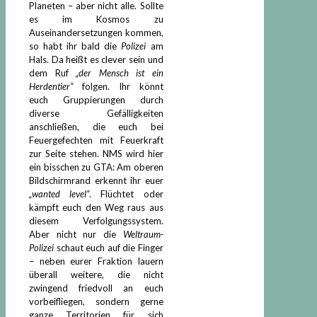
Planeten – aber nicht alle. Sollte
es im Kosmos zu
Auseinandersetzungen kommen,
so habt ihr bald die
Polizei
am
Hals. Da heißt es clever sein und
dem Ruf
„der Mensch ist ein
Herdentier“
folgen. Ihr könnt
euch Gruppierungen durch
diverse Gefälligkeiten
anschließen, die euch bei
Feuergefechten mit Feuerkraft
zur Seite stehen. NMS wird hier
ein bisschen zu GTA: Am oberen
Bildschirmrand erkennt ihr euer
„wanted level“
. Flüchtet oder
kämpft euch den Weg raus aus
diesem Verfolgungssystem.
Aber nicht nur die
Weltraum-
Polizei
schaut euch auf die Finger
– neben eurer Fraktion lauern
überall weitere, die nicht
zwingend friedvoll an euch
vorbeifliegen, sondern gerne
ganze Territorien für sich