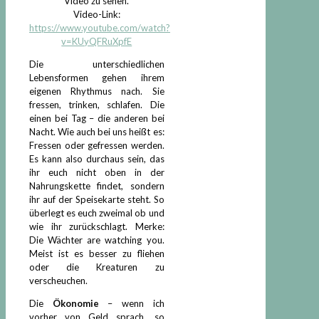
Video zu sehen.
Video-Link:
https://www.youtube.com/watch?
v=KUyQFRuXpfE
Die unterschiedlichen
Lebensformen gehen ihrem
eigenen Rhythmus nach. Sie
fressen, trinken, schlafen. Die
einen bei Tag – die anderen bei
Nacht. Wie auch bei uns heißt es:
Fressen oder gefressen werden.
Es kann also durchaus sein, das
ihr euch nicht oben in der
Nahrungskette findet, sondern
ihr auf der Speisekarte steht. So
überlegt es euch zweimal ob und
wie ihr zurückschlagt. Merke:
Die Wächter are watching you.
Meist ist es besser zu fliehen
oder die Kreaturen zu
verscheuchen.
Die
Ökonomie
– wenn ich
vorher von Geld sprach, so