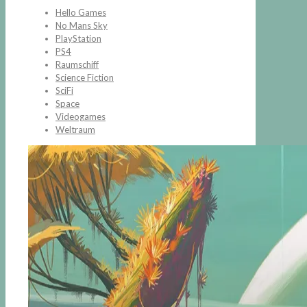
Hello Games
No Mans Sky
PlayStation
PS4
Raumschiff
Science Fiction
SciFi
Space
Videogames
Weltraum