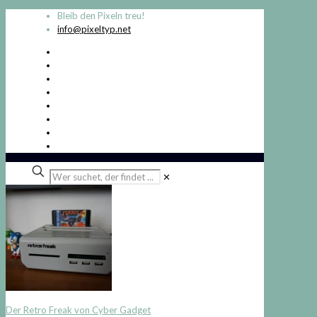
Bleib den Pixeln treu!
info@pixeltyp.net
Wer
✕
suchet,
der
findet
...
Der Retro Freak von Cyber Gadget