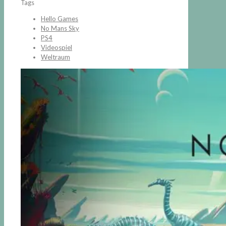
Tags
Hello Games
No Mans Sky
PS4
Videospiel
Weltraum