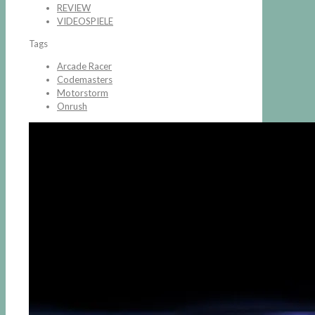
REVIEW
VIDEOSPIELE
Tags
Arcade Racer
Codemasters
Motorstorm
Onrush