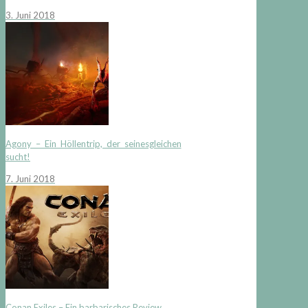
3. Juni 2018
Agony – Ein Höllentrip, der seinesgleichen
sucht!
7. Juni 2018
Conan Exiles – Ein barbarisches Review