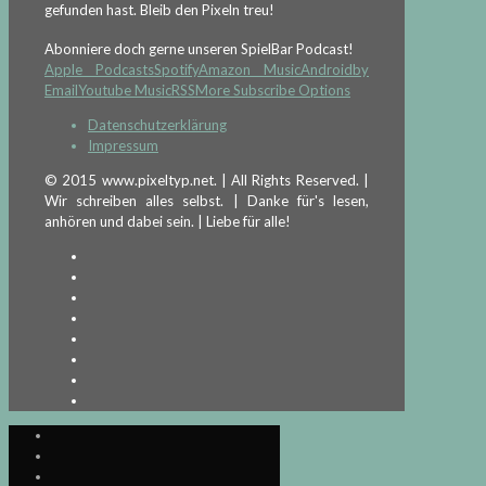
gefunden hast. Bleib den Pixeln treu!
Abonniere doch gerne unseren SpielBar Podcast!
Apple Podcasts
Spotify
Amazon Music
Android
by
Email
Youtube Music
RSS
More Subscribe Options
Datenschutzerklärung
Impressum
© 2015 www.pixeltyp.net. | All Rights Reserved. |
Wir schreiben alles selbst. | Danke für's lesen,
anhören und dabei sein. | Liebe für alle!