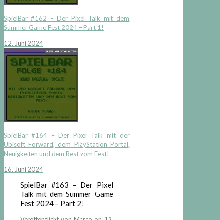
SpielBar #162 – Der Pixel Talk mit dem
Summer Game Fest 2024 – Part 1!
12. Juni 2024
SpielBar #164 – Der Pixel Talk mit der
Ubisoft Forward, dem PlayStation Portal,
Neuigkeiten und dem Rest vom Fest!
16. Juni 2024
SpielBar #163 – Der Pixel
Talk mit dem Summer Game
Fest 2024 – Part 2!
Veröffentlicht von
Marco
on
12.