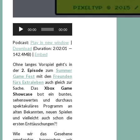
Audio-
00:00
00:00
Player
Podcast:
Play in new window
|
Download
(Duration: 2:02:01 —
142.4MB) |
Embed
Ohne langes Vorspiel geht’s in
der
2. Episode
zum
Summer
Game Fest
mit den
Freunden
fürs Extraleben
auch gleich zur
Sache. Das
Xbox Game
Showcase
bot ein buntes,
sehenswertes und durchaus
spektakuläres Programm an
alten Bekannten, neuen Spielen
und vielleicht auch schon die
ersten Enttäuschungen?!
Wie wir das Gesehene
empfanden besprechen wir