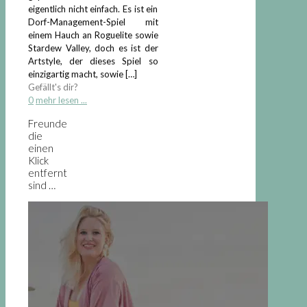
eigentlich nicht einfach. Es ist ein
Dorf-Management-Spiel mit
einem Hauch an Roguelite sowie
Stardew Valley, doch es ist der
Artstyle, der dieses Spiel so
einzigartig macht, sowie
[…]
Gefällt's dir?
0
mehr lesen ...
Freunde
die
einen
Klick
entfernt
sind …