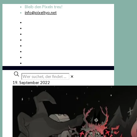
Bleib den Pixeln treu!
info@pixeltyp.net
Wer
✕
suchet,
19. September 2022
der
findet
...