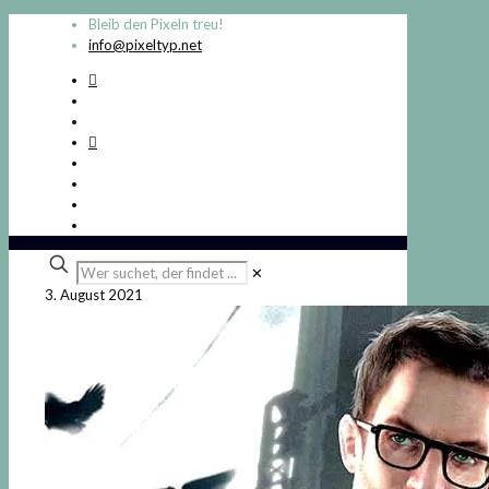
Bleib den Pixeln treu!
info@pixeltyp.net
Wer
✕
suchet,
3. August 2021
der
findet
...