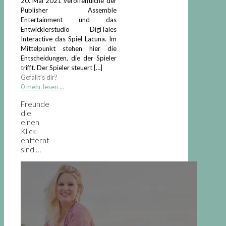
20. Mai 2021 veröffentliche der
Publisher Assemble
Entertainment und das
Entwicklerstudio DigiTales
Interactive das Spiel Lacuna. Im
Mittelpunkt stehen hier die
Entscheidungen, die der Spieler
trifft. Der Spieler steuert
[…]
Gefällt's dir?
0
mehr lesen ...
Freunde
die
einen
Klick
entfernt
sind …