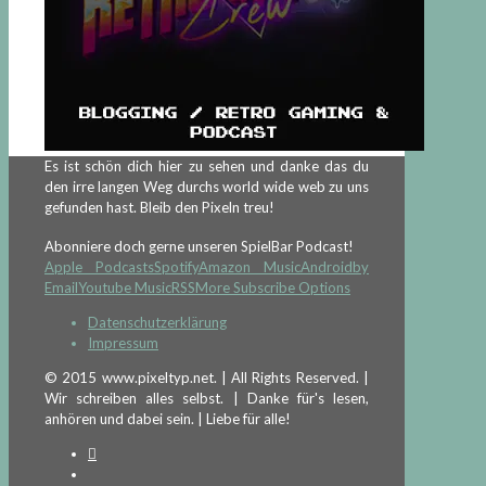
Es ist schön dich hier zu sehen und danke das du
den irre langen Weg durchs world wide web zu uns
gefunden hast. Bleib den Pixeln treu!
Abonniere doch gerne unseren SpielBar Podcast!
Apple Podcasts
Spotify
Amazon Music
Android
by
Email
Youtube Music
RSS
More Subscribe Options
Datenschutzerklärung
Impressum
© 2015 www.pixeltyp.net. | All Rights Reserved. |
Wir schreiben alles selbst. | Danke für's lesen,
anhören und dabei sein. | Liebe für alle!