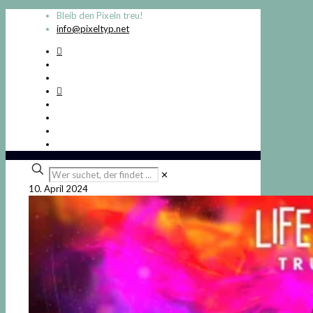
Bleib den Pixeln treu!
info@pixeltyp.net
Wer
✕
suchet,
10. April 2024
der
findet
...