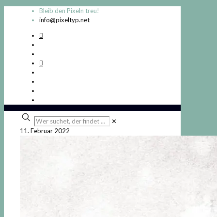
Bleib den Pixeln treu!
info@pixeltyp.net
Wer
✕
suchet,
11. Februar 2022
der
findet
...