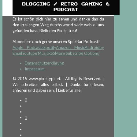
Es ist schön dich hier zu sehen und danke das du
den irre langen Weg durchs world wide web zu uns
gefunden hast. Bleib den Pixeln treu!
Abonniere doch gerne unseren SpielBar Podcast!
Apple Podcasts
Spotify
Amazon Music
Android
by
Email
Youtube Music
RSS
More Subscribe Options
Datenschutzerklärung
Impressum
© 2015 www.pixeltyp.net. | All Rights Reserved. |
Wir schreiben alles selbst. | Danke für's lesen,
anhören und dabei sein. | Liebe für alle!