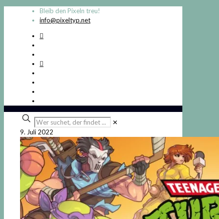
Bleib den Pixeln treu!
info@pixeltyp.net
Wer
✕
suchet,
9. Juli 2022
der
findet
...