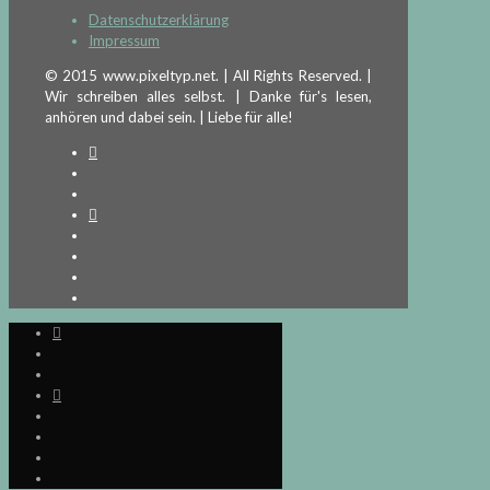
Datenschutzerklärung
Impressum
© 2015 www.pixeltyp.net. | All Rights Reserved. |
Wir schreiben alles selbst. | Danke für's lesen,
anhören und dabei sein. | Liebe für alle!