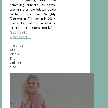
nicht notwendig, doch die
Sammlung erinnert uns daran,
wie grandios die letzten beide
Uncharted-Spiele von Naughty
Dog waren. Erschienen in 2016
und 2017, sind Uncharted 4: A
Thief’s End und Uncharted:
[…]
Gefällt's dir?
0
mehr lesen ...
Freunde
die
einen
Klick
entfernt
sind …