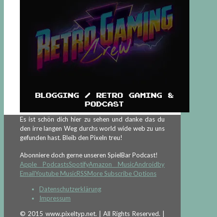
Es ist schön dich hier zu sehen und danke das du
den irre langen Weg durchs world wide web zu uns
gefunden hast. Bleib den Pixeln treu!
Abonniere doch gerne unseren SpielBar Podcast!
Apple Podcasts
Spotify
Amazon Music
Android
by
Email
Youtube Music
RSS
More Subscribe Options
Datenschutzerklärung
Impressum
© 2015 www.pixeltyp.net. | All Rights Reserved. |