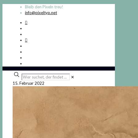
Bleib den Pixeln treu!
info@pixeltyp.net
Wer
✕
suchet,
15. Februar 2022
der
findet
...