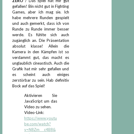
ZERO
/ Das Spiel hat mir gut
gefallen! Bin nicht gut in Fighting
Games, aber ich mag sie. Ich
habe mehrere Runden gespielt
und auch gemerkt, dass ich von
Runde zu Runde immer besser
werde. Es fühlte sich auch
zugänglich an. Die Präsentation
absolut klasse! Allein die
Kamera in den Kämpfen ist so
verdammt gut, das macht es
unglaublich cineastisch. Auch die
Grafik hat mir sehr gefallen und
es scheint auch einiges
zerstörbar zu sein. Hab definitiv
Bock auf das Spiel!
Aktivieren Sie
JavaScript um das
Video zu sehen.
Video-Link:
https://www.youtu
be.com/watch?
v=N8Zm___c4B8&