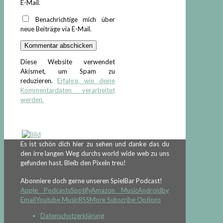
E-Mail.
Benachrichtige mich über
neue Beiträge via E-Mail.
Diese Website verwendet
Akismet, um Spam zu
reduzieren.
Erfahre, wie deine
Kommentardaten verarbeitet
werden.
Es ist schön dich hier zu sehen und danke das du
den irre langen Weg durchs world wide web zu uns
gefunden hast. Bleib den Pixeln treu!
Abonniere doch gerne unseren SpielBar Podcast!
Apple Podcasts
Spotify
Amazon Music
Android
by
Email
Youtube Music
RSS
More Subscribe Options
Datenschutzerklärung