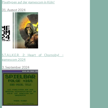
Pixeltypen auf der gamescom in Köln!
31. August 2024
S.T.A.L.K.E.R. 2: Heart of Chornobyl –
gamescom 2024
3. September 2024