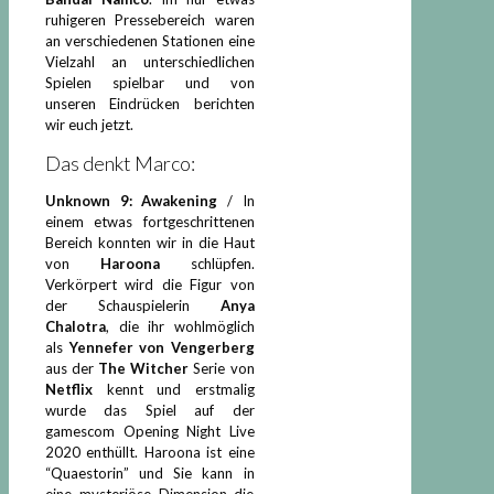
ruhigeren Pressebereich waren
an verschiedenen Stationen eine
Vielzahl an unterschiedlichen
Spielen spielbar und von
unseren Eindrücken berichten
wir euch jetzt.
Das denkt Marco:
Unknown 9: Awakening
/ In
einem etwas fortgeschrittenen
Bereich konnten wir in die Haut
von
Haroona
schlüpfen.
Verkörpert wird die Figur von
der Schauspielerin
Anya
Chalotra
, die ihr wohlmöglich
als
Yennefer von Vengerberg
aus der
The Witcher
Serie von
Netflix
kennt und erstmalig
wurde das Spiel auf der
gamescom Opening Night Live
2020 enthüllt. Haroona ist eine
“Quaestorin” und Sie kann in
eine mysteriöse Dimension die