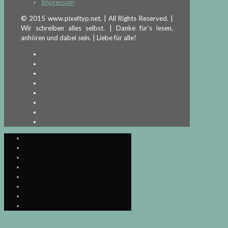
Impressum
© 2015 www.pixeltyp.net. | All Rights Reserved. |
Wir schreiben alles selbst. | Danke für's lesen,
anhören und dabei sein. | Liebe für alle!