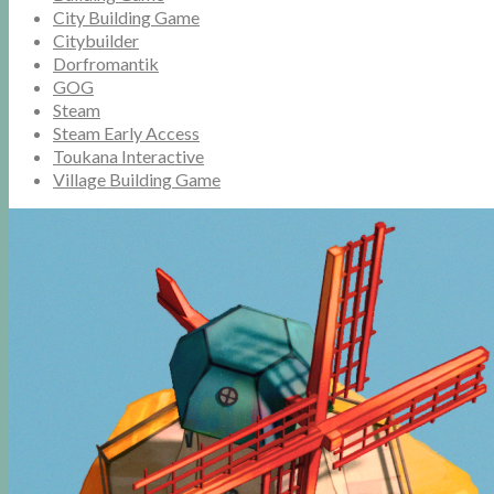
City Building Game
Citybuilder
Dorfromantik
GOG
Steam
Steam Early Access
Toukana Interactive
Village Building Game