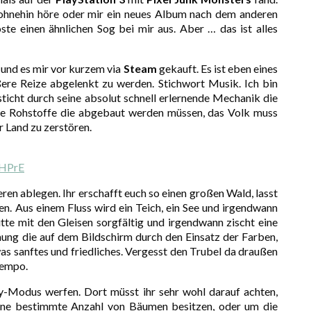
 ohnehin höre oder mir ein neues Album nach dem anderen
ste einen ähnlichen Sog bei mir aus. Aber … das ist alles
 und es mir vor kurzem via
Steam
gekauft. Es ist eben eines
ßere Reize abgelenkt zu werden. Stichwort Musik. Ich bin
ticht durch seine absolut schnell erlernende Mechanik die
ine Rohstoffe die abgebaut werden müssen, das Volk muss
r Land zu zerstören.
MHPrE
ren ablegen. Ihr erschafft euch so einen großen Wald, lasst
n. Aus einem Fluss wird ein Teich, ein See und irgendwann
itte mit den Gleisen sorgfältig und irgendwann zischt eine
ung die auf dem Bildschirm durch den Einsatz der Farben,
s sanftes und friedliches. Vergesst den Trubel da draußen
Tempo.
y-Modus werfen. Dort müsst ihr sehr wohl darauf achten,
eine bestimmte Anzahl von Bäumen besitzen, oder um die