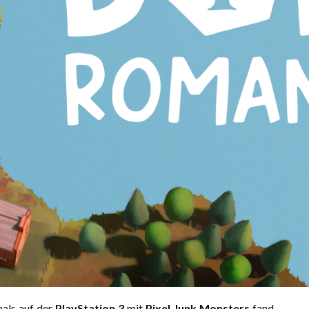
mals auf der
PlayStation 3
mit
Pixel Junk Monsters
fand.