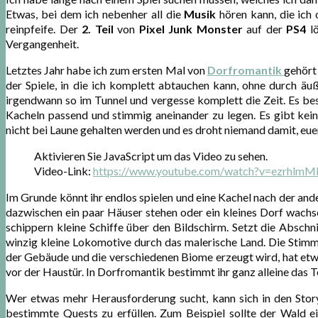
Etwas, bei dem ich nebenher all die
Musik
hören kann, die ich
reinpfeife. Der
2. Teil
von
Pixel Junk Monster
auf der
PS4
lö
Vergangenheit.
Letztes Jahr habe ich zum ersten Mal von
Dorfromantik
gehört
der Spiele, in die ich komplett abtauchen kann, ohne durch äu
irgendwann so im Tunnel und vergesse komplett die Zeit. Es bes
Kacheln passend und stimmig aneinander zu legen. Es gibt ke
nicht bei Laune gehalten werden und es droht niemand damit, eue
Aktivieren Sie JavaScript um das Video zu sehen.
Video-Link:
https://www.youtube.com/watch?v=ezrhlm
Im Grunde könnt ihr endlos spielen und eine Kachel nach der ande
dazwischen ein paar Häuser stehen oder ein kleines Dorf wachse
schippern kleine Schiffe über den Bildschirm. Setzt die Abschn
winzig kleine Lokomotive durch das malerische Land. Die Stimm
der Gebäude und die verschiedenen Biome erzeugt wird, hat etwa
vor der Haustür. In Dorfromantik bestimmt ihr ganz alleine das 
Wer etwas mehr Herausforderung sucht, kann sich in den Stor
bestimmte Quests zu erfüllen. Zum Beispiel sollte der Wald 