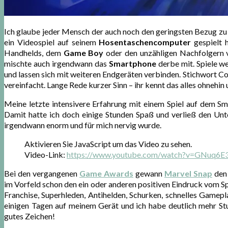
Ich glaube jeder Mensch der auch noch den geringsten Bezug z
ein Videospiel auf seinem
Hosentaschencomputer
gespielt 
Handhelds, dem
Game Boy
oder den unzähligen Nachfolgern
mischte auch irgendwann das
Smartphone
derbe mit. Spiele w
und lassen sich mit weiteren Endgeräten verbinden. Stichwort Con
vereinfacht. Lange Rede kurzer Sinn – ihr kennt das alles ohnehin 
Meine letzte intensivere Erfahrung mit einem Spiel auf dem S
Damit hatte ich doch einige Stunden Spaß und verließ den Unte
irgendwann enorm und für mich nervig wurde.
Aktivieren Sie JavaScript um das Video zu sehen.
Video-Link:
https://www.youtube.com/watch?v=GNuq6
Bei den vergangenen
Game Awards
gewann
Marvel Snap
den
im Vorfeld schon den ein oder anderen positiven Eindruck vom Sp
Franchise, Superhleden, Antihelden, Schurken, schnelles Gamepl
einigen Tagen auf meinem Gerät und ich habe deutlich mehr Stun
gutes Zeichen!