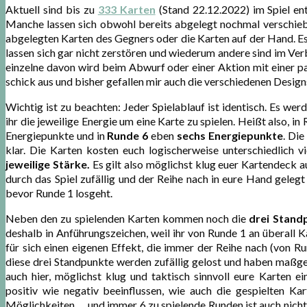
Aktuell sind bis zu
333 Karten
(Stand 22.12.2022) im Spiel en
Manche lassen sich obwohl bereits abgelegt nochmal verschieb
abgelegten Karten des Gegners oder die Karten auf der Hand. Es
lassen sich gar nicht zerstören und wiederum andere sind im Verbu
einzelne davon wird beim Abwurf oder einer Aktion mit einer p
schick aus und bisher gefallen mir auch die verschiedenen Desig
Wichtig ist zu beachten: Jeder Spielablauf ist identisch. Es we
ihr die jeweilige Energie um eine Karte zu spielen. Heißt also, in
Energiepunkte und in
Runde 6
eben
sechs Energiepunkte
. Di
klar. Die Karten kosten euch logischerweise unterschiedlich 
jeweilige Stärke.
Es gilt also möglichst klug euer Kartendeck 
durch das Spiel zufällig und der Reihe nach in eure Hand gelegt 
bevor Runde 1 losgeht.
Neben den zu spielenden Karten kommen noch die
drei Stand
deshalb in Anführungszeichen, weil ihr von Runde 1 an überall 
für sich einen eigenen Effekt, die immer der Reihe nach (von R
diese drei Standpunkte werden zufällig gelost und haben maßgebl
auch hier, möglichst klug und taktisch sinnvoll eure Karten 
positiv wie negativ beeinflussen, wie auch die gespielten Ka
Möglichkeiten … und immer 6 zu spielende Runden ist auch nicht g