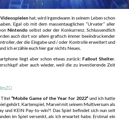
u
Videospielen
hat, wird irgendwann in seinem Leben schon
haben. Egal ob mit dem massentauglichen “Urvater” aller
 von
Nintendo
selbst oder der Konkurrenz. Schlussendlich
erden auch dort vor allem grafisch immer beeindruckender
troller, der die Eingabe und / oder Kontrolle erweitert und
und ich erzähle euch hier gar nichts Neues.
martphone liegt aber schon etwas zurück:
Fallout Shelter
.
rschlupf aber auch wieder, weil die zu investierende Zeit
E3enZQ
 Titel
“Mobile Game of the Year for 2022”
und ich hatte
iel gehört. Kartenspiel, Marvel mit seinem Multiversum als
ay und KEIN Pay-to-win?! Das Spiel befindet sich nun seit
den im Spiel versenkt, als ich erwartet habe. Erstmal ein