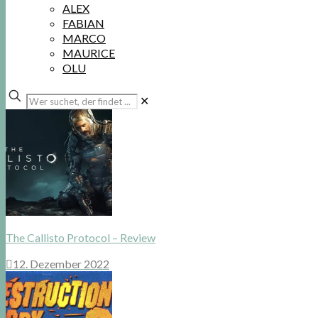
ALEX
FABIAN
MARCO
MAURICE
OLU
Wer
✕
suchet,
der
findet
...
The Callisto Protocol – Review
12. Dezember 2022