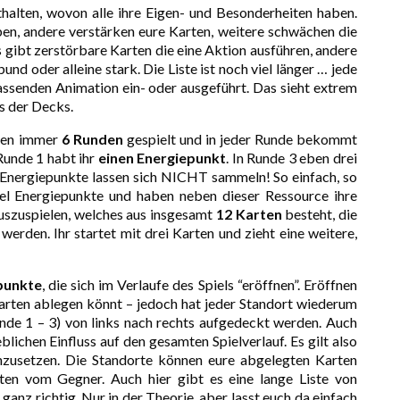
thalten, wovon alle ihre Eigen- und Besonderheiten haben.
en, andere verstärken eure Karten, weitere schwächen die
 gibt zerstörbare Karten die eine Aktion ausführen, andere
nd oder alleine stark. Die Liste ist noch viel länger … jede
assenden Animation ein- oder ausgeführt. Das sieht extrem
ns der Decks.
rden immer
6 Runden
gespielt und in jeder Runde bekommt
 Runde 1 habt ihr
einen Energiepunkt
. In Runde 3 eben drei
e Energiepunkte lassen sich NICHT sammeln! So einfach, so
viel Energiepunkte und haben neben dieser Ressource ihre
auszuspielen, welches aus insgesamt
12 Karten
besteht, die
werden. Ihr startet mit drei Karten und zieht eine weitere,
punkte
, die sich im Verlaufe des Spiels “eröffnen”. Eröffnen
Karten ablegen könnt – jedoch hat jeder Standort wiederum
unde 1 – 3) von links nach rechts aufgedeckt werden. Auch
ichen Einfluss auf den gesamten Spielverlauf. Es gilt also
einzusetzen. Die Standorte können eure abgelegten Karten
rten vom Gegner. Auch hier gibt es eine lange Liste von
anz richtig. Nur in der Theorie, aber lasst euch da einfach