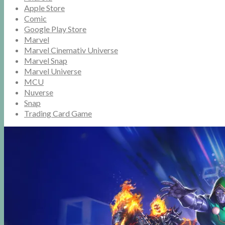
Apple Store
Comic
Google Play Store
Marvel
Marvel Cinemativ Universe
Marvel Snap
Marvel Universe
MCU
Nuverse
Snap
Trading Card Game