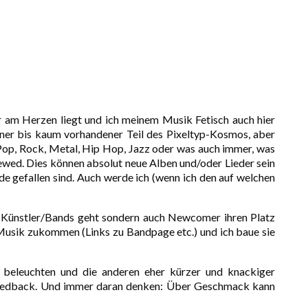
hr am Herzen liegt und ich meinem Musik Fetisch auch hier
iner bis kaum vorhandener Teil des Pixeltyp-Kosmos, aber
s Pop, Rock, Metal, Hip Hop, Jazz oder was auch immer, was
eviewed. Dies können absolut neue Alben und/oder Lieder sein
nde gefallen sind. Auch werde ich (wenn ich den auf welchen
nte Künstler/Bands geht sondern auch Newcomer ihren Platz
/Musik zukommen (Links zu Bandpage etc.) und ich baue sie
beleuchten und die anderen eher kürzer und knackiger
zu Feedback. Und immer daran denken: Über Geschmack kann