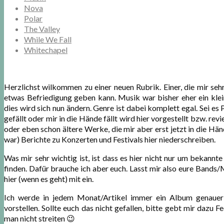
Nova
Polar
The Valley
While We Fall
Whitechapel
Herzlichst wilkommen zu einer neuen Rubrik. Einer, die mir se
etwas Befriedigung geben kann. Musik war bisher eher ein kle
dies wird sich nun ändern. Genre ist dabei komplett egal. Sei e
gefällt oder mir in die Hände fällt wird hier vorgestellt bzw. r
oder eben schon ältere Werke, die mir aber erst jetzt in die Hä
war) Berichte zu Konzerten und Festivals hier niederschreiben.
Was mir sehr wichtig ist, ist dass es hier nicht nur um bekan
finden. Dafür brauche ich aber euch. Lasst mir also eure Bands
hier (wenn es geht) mit ein.
Ich werde in jedem Monat/Artikel immer ein Album genauer 
vorstellen. Sollte euch das nicht gefallen, bitte gebt mir da
man nicht streiten 😉