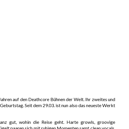
 Jahren auf den Deathcore Bühnen der Welt. Ihr zweites und
 Geburtstag. Seit dem 29.03. ist nun also das neueste Werkt
anz gut, wohin die Reise geht. Harte growls, groovige
rügelt paaren sich mit ruhigen Momenten samt clean vocals.