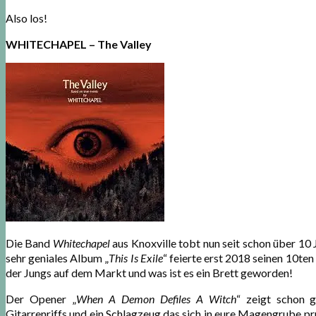
Also los!
WHITECHAPEL – The Valley
Die Band
Whitechapel
aus Knoxville tobt nun seit schon über 10
sehr geniales Album „
This Is Exile
“ feierte erst 2018 seinen 10ten
der Jungs auf dem Markt und was ist es ein Brett geworden!
Der Opener „
When A Demon Defiles A Witch
“ zeigt schon g
Gitarrenriffs und ein Schlagzeug das sich in eure Magengrube p