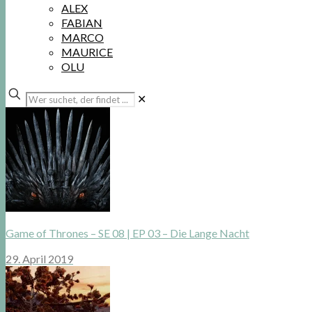
ALEX
FABIAN
MARCO
MAURICE
OLU
Wer
✕
suchet,
der
findet
...
Game of Thrones – SE 08 | EP 03 – Die Lange Nacht
29. April 2019