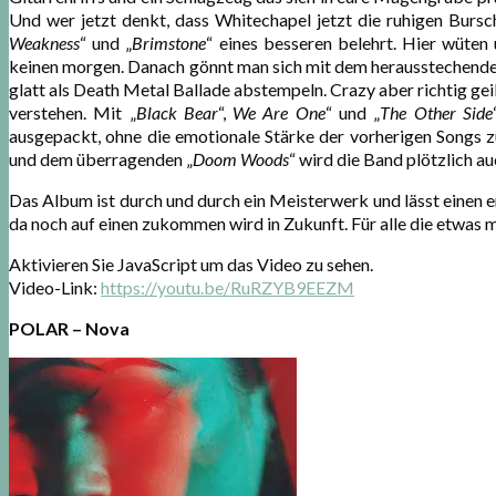
Und wer jetzt denkt, dass Whitechapel jetzt die ruhigen Bursc
Weakness
“ und „
Brimstone
“ eines besseren belehrt. Hier wüten
keinen morgen. Danach gönnt man sich mit dem herausstechende
glatt als Death Metal Ballade abstempeln. Crazy aber richtig ge
verstehen. Mit „
Black Bear
“,
We Are One
“ und „
The Other Side
ausgepackt, ohne die emotionale Stärke der vorherigen Songs zu
und dem überragenden „
Doom Woods
“ wird die Band plötzlich au
Das Album ist durch und durch ein Meisterwerk und lässt einen 
da noch auf einen zukommen wird in Zukunft. Für alle die etwas 
Aktivieren Sie JavaScript um das Video zu sehen.
Video-Link:
https://youtu.be/RuRZYB9EEZM
POLAR – Nova