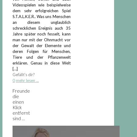
Videospielen wie beispielweise
dem sehr erfolgreichen Spiel
S.T.A.L.K.E.R.. Was uns Menschen
an diesem unglaublich
schrecklichen Ereignis auch 35
Jahre später noch fesselt, kann
man nur mit der Ohnmacht vor
der Gewalt der Elemente und
deren Folgen für Menschen,
Tiere und der Pflanzenwelt
erklären. Genau in diese Welt
[…]
Gefällt's dir?
0
mehr lesen ...
Freunde
die
einen
Klick
entfernt
sind …