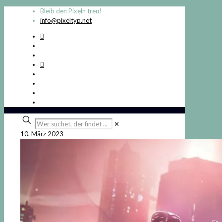
Bleib den Pixeln treu!
info@pixeltyp.net
Wer
✕
suchet,
10. März 2023
der
findet
...