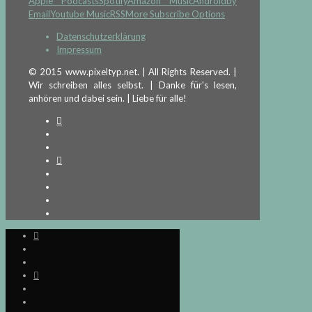
Apple Podcasts
Spotify
Amazon Music
Android
by
Email
Youtube Music
RSS
More Subscribe Options
Datenschutzerklärung
Impressum
© 2015 www.pixeltyp.net. | All Rights Reserved. |
Wir schreiben alles selbst. | Danke für's lesen,
anhören und dabei sein. | Liebe für alle!