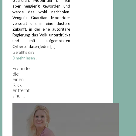
Guardian: Moonrider bin ich
aber neugierig geworden und
werde das wohl nachholen.
Vengeful Guardian Moonrider
versetzt uns in eine düstere
Zukunft, in der eine autoritäre
Regierung das Volk unterdrückt
und mit aufgemotzten
Cybersoldaten jeden
[…]
Gefällt's dir?
0
mehr lesen ...
Freunde
die
einen
Klick
entfernt
sind …