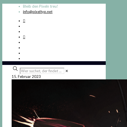
Bleib den Pixeln treu!
info@pixeltyp.net
Wer
✕
suchet,
15. Februar 2023
der
findet
...