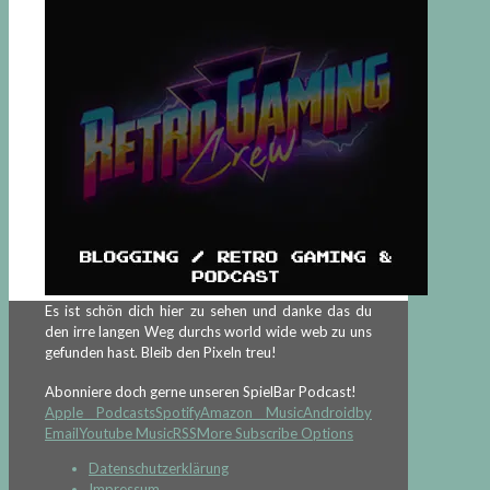
Es ist schön dich hier zu sehen und danke das du
den irre langen Weg durchs world wide web zu uns
gefunden hast. Bleib den Pixeln treu!
Abonniere doch gerne unseren SpielBar Podcast!
Apple Podcasts
Spotify
Amazon Music
Android
by
Email
Youtube Music
RSS
More Subscribe Options
Datenschutzerklärung
Impressum