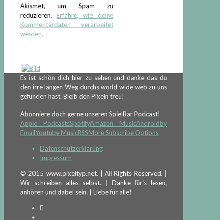
Akismet, um Spam zu
reduzieren.
Erfahre, wie deine
Kommentardaten verarbeitet
werden.
Es ist schön dich hier zu sehen und danke das du
den irre langen Weg durchs world wide web zu uns
gefunden hast. Bleib den Pixeln treu!
Abonniere doch gerne unseren SpielBar Podcast!
Apple Podcasts
Spotify
Amazon Music
Android
by
Email
Youtube Music
RSS
More Subscribe Options
Datenschutzerklärung
Impressum
© 2015 www.pixeltyp.net. | All Rights Reserved. |
Wir schreiben alles selbst. | Danke für's lesen,
anhören und dabei sein. | Liebe für alle!