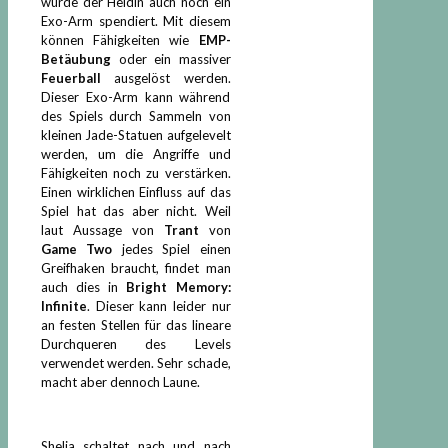
wurde der Heldin auch noch ein
Exo-Arm spendiert. Mit diesem
können Fähigkeiten wie
EMP-
Betäubung
oder ein massiver
Feuerball
ausgelöst werden.
Dieser Exo-Arm kann während
des Spiels durch Sammeln von
kleinen Jade-Statuen aufgelevelt
werden, um die Angriffe und
Fähigkeiten noch zu verstärken.
Einen wirklichen Einfluss auf das
Spiel hat das aber nicht. Weil
laut Aussage von
Trant
von
Game Two
jedes Spiel einen
Greifhaken braucht, findet man
auch dies in
Bright Memory:
Infinite
. Dieser kann leider nur
an festen Stellen für das lineare
Durchqueren des Levels
verwendet werden. Sehr schade,
macht aber dennoch Laune.
Shelia schaltet nach und nach