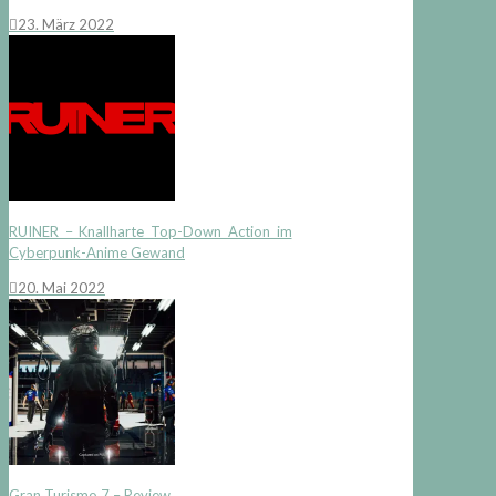
23. März 2022
RUINER – Knallharte Top-Down Action im
Cyberpunk-Anime Gewand
20. Mai 2022
Gran Turismo 7 – Review