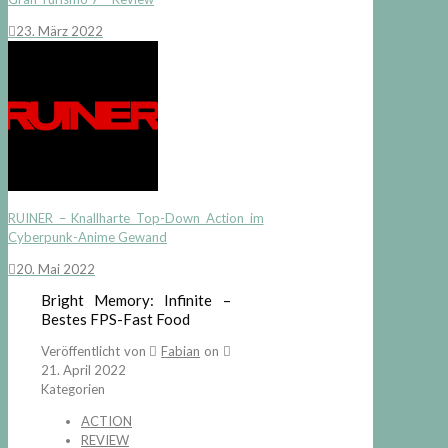
23. März 2022
RUINER – Knallharte Top-Down Action im
Cyberpunk-Anime Gewand
20. Mai 2022
Bright Memory: Infinite –
Bestes FPS-Fast Food
Veröffentlicht von
Fabian
on
21. April 2022
Kategorien
ACTION
REVIEW