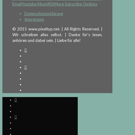
Email
Youtube Music
RSS
More Subscribe Options
Datenschutzerklärung
Impressum
© 2015 www.pixeltyp.net. | All Rights Reserved. |
Wir schreiben alles selbst. | Danke für's lesen,
anhören und dabei sein. | Liebe für alle!