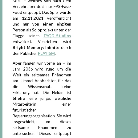
Koch – welches sich nach dem
Verzehr aber doch nur FPS-Fast-
Food entpuppt. Das Spiel wurde
am
12.11.2021
veröffentlicht
und nur von
einer
einzigen
Person als Soloprojekt unter der
Flagge seines
FYQD-Studios
entwickelt. Vertrieben wird
Bright Memory: Infinite
durch
den Publisher
PLAYISM
.
Aber fangen wir vorne an – im
Jahr 2036 wird rund um die
Welt ein seltsames Phänomen
am Himmel beobachtet, für das
die Wissenschaft keine
Erklärung hat. Die Heldin ist
Shelia
, eine junge, weibliche
Mitarbeiterin einer
futuristischen
Regierungsorganisation. Sie wird
losgeschickt, um dieses
seltsame Phänomen zu
untersuchen. Dieses entpuppt