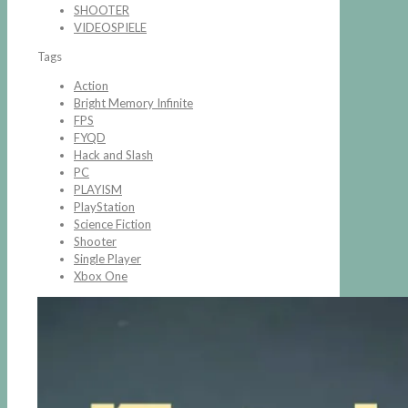
SHOOTER
VIDEOSPIELE
Tags
Action
Bright Memory Infinite
FPS
FYQD
Hack and Slash
PC
PLAYISM
PlayStation
Science Fiction
Shooter
Single Player
Xbox One