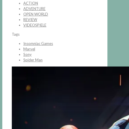
ACTION
ADVENTURE
OPEN WORLD
REVIEW
VIDEOSPIELE
Tags
Insomniac Games
Marvel
Sony
Spider Man