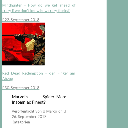
Mindhunter – How do we get ahead of
crazy if we don’t know how crazy thinks?
22. September 2018
Red Dead Redemption – den Finger am
Abzug
30. September 2018
Marvel’s Spider-Man:
Insomniac Finest?
Veröffentlicht von
Marco
on
26. September 2018
Kategorien