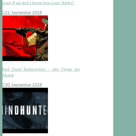
crazy if we don’t know how crazy thinks?
22. September 2018
Red Dead Redemption – den Finger am
Abzug
30. September 2018